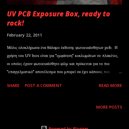
UV PCB Exposure Box, ready to
rock!
February 22, 2011
Μόλις ολοκλήρωσα ένα θάλαμο έκθεσης φωτοευαίσθητων pcb. Η
χρήση του UV box είναι για "εμφάνιση" κυκλωμάτων σε πλακέτες,
οι οποίες έχουν φωτοευαίσθητο φίλμ και πρόκειται για το πιο
"επαγγελματικό" αποτέλεσμα που μπορεί να έχει κάποιος που
κατασκευάζει περίπλοκες πλακέτες στο σπίτι. Δωρητής του
SHARE
POST A COMMENT
READ MORE
κουτιού, ένα χαλασμένο πολυμηχάνημα, από όπου αφαίρεσα το
scanner. Στο εσωτερικό έχουν τοποθετηθεί με ταινίες velcro, δύο
ηλεκτρονικά ballast τα οποία οδηγούν έξι λυχνίες τύπου UVA
MORE POSTS
(Philips Actinic BL). Κατόπιν των σχετικών τεστ, ο ιδανικός
χρόνος εμφάνισης κυμαίνεται μόλις στο 1.5 λεπτό. Τα χημικά που
χρησιμοποιώ για την υπόλοιπη διαδικασία, είναι πλέον όλα
Powered by Blogger