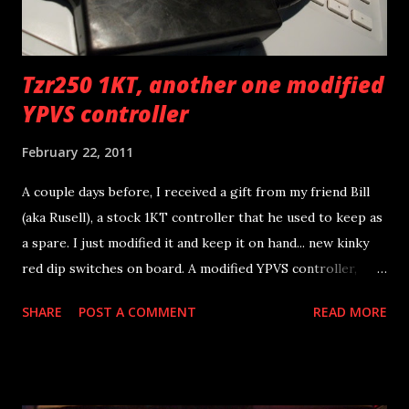
Tzr250 1KT, another one modified
YPVS controller
February 22, 2011
A couple days before, I received a gift from my friend Bill
(aka Rusell), a stock 1KT controller that he used to keep as
a spare. I just modified it and keep it on hand... new kinky
red dip switches on board. A modified YPVS controller,
gives full access to the timing cycle of the exhaust power
SHARE
POST A COMMENT
READ MORE
valves. By reprogramming the ypvs controller, there are
lots of gains in the middle-top rpm range, as Yamaha had
linearity in mind when bikes left the factory.