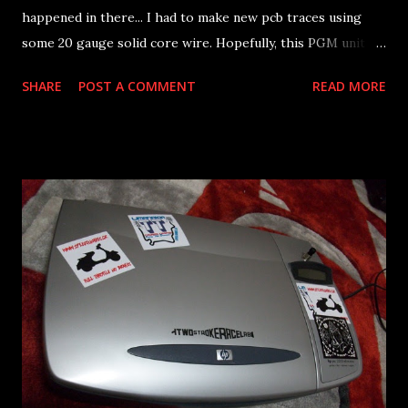
happened in there... I had to make new pcb traces using
some 20 gauge solid core wire. Hopefully, this PGM unit
will keep rocking for a few more years I reckon.
SHARE
POST A COMMENT
READ MORE