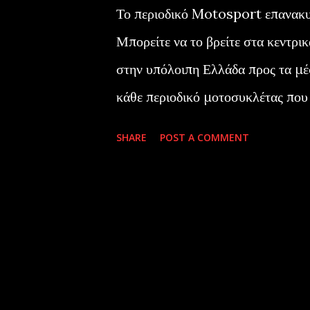
Το περιοδικό Motosport επανακυ
Μπορείτε να το βρείτε στα κεντρι
στην υπόλοιπη Ελλάδα προς τα μέ
κάθε περιοδικό μοτοσυκλέτας που σ
λείπουν οι αναφορές στο δίχρονο 
SHARE
POST A COMMENT
περιεχόμενο, τυπωμένο σε χαρτί υ
ενδιαφέρουσα και ποιοτική συνέχει
στο παρακάτω σύνδεσμο. motos