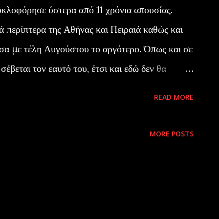
κλοφόρησε ύστερα από 11 χρόνια απουσίας.
κά περίπτερα της Αθήνας και Πειραιά καθώς και
σα με τέλη Αυγούστου το αργότερο. Όπως και σε
έβεται τον εαυτό του, έτσι και εδώ δεν θα
κινητήρα. Η θεματολογία του πλούσια και με ευρύ
READ MORE
ψηλής ποιότητας και όλα προϊδεάζουν για μια
α. Το επίσημο site του περιοδικού, βρίσκεται
MORE POSTS
port.com.gr