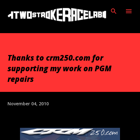
Skip to main content
Thanks to crm250.com for
supporting my work on PGM
repairs
November 04, 2010