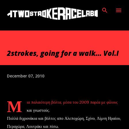
Skip to main content
2strokes, going for a walk... Vol.I
December 07, 2010
Μ
ια παλαιότερη βόλτα, μέσα του 2009 παρέα με φίλους
και γνωστούς.
Πολλά διχρονάκια και βόλτες απο Αλεποχώρη, Σχίνο, Λίμνη Ηραίου,
Περαχώρα, Λουτράκι και πίσω.