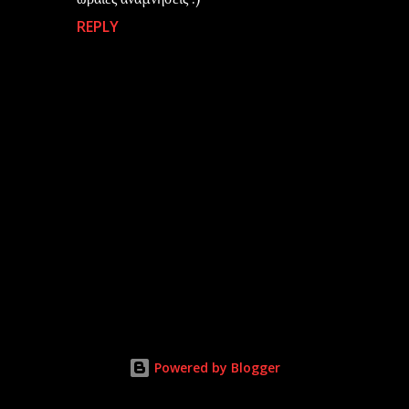
REPLY
P
o
s
t
Powered by Blogger
a
C