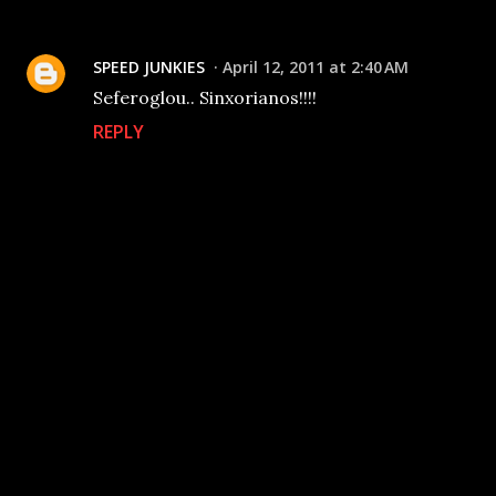
SPEED JUNKIES
April 12, 2011 at 2:40 AM
Seferoglou.. Sinxorianos!!!!
REPLY
P
o